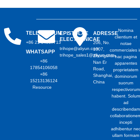
Nomina
TELEPHONUM
EPISTULAE
ADRESSE
clientium et
ELECTRONICAE
+86 21 64567713
206, No.
notae
trihope@aliyun.com
1007,
commerciales i
WHATSAPP
trihope_sales1@aliyun.com
Zhongshan
hac pagina
+86
Nan Er
apparentes
17854106058
Road,
proprietatem
+86
Shanghai,
dominorum
15213136124
China
suorum
Resource
respectivorum
habent. Solu
ad
describendam
collaboratione
incepti
adhibentur ne
ullam formam