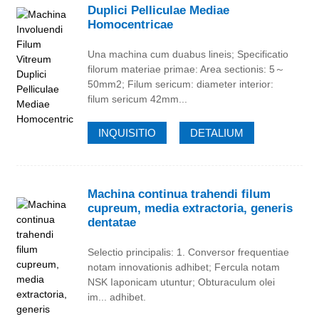
Duplici Pelliculae Mediae
Homocentricae
Una machina cum duabus lineis; Specificatio
filorum materiae primae: Area sectionis: 5～
50mm2; Filum sericum: diameter interior:
filum sericum 42mm...
INQUISITIO
DETALIUM
Machina continua trahendi filum
cupreum, media extractoria, generis
dentatae
Selectio principalis: 1. Conversor frequentiae
notam innovationis adhibet; Fercula notam
NSK Iaponicam utuntur; Obturaculum olei
im... adhibet.