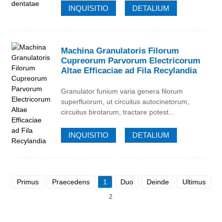
INQUISITIO
DETALIUM
Machina Granulatoris Filorum
Cupreorum Parvorum Electricorum
Altae Efficaciae ad Fila Recylandia
Granulator funium varia genera filorum
superfluorum, ut circuitus autocinetorum,
circuitus birotarum, tractare potest...
INQUISITIO
DETALIUM
Primus
Praecedens
1
Duo
Deinde
Ultimus
Su
2